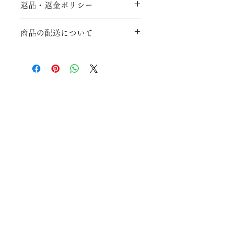
返品・返金ポリシー
返品・不良品・キャンセルについて：
商品の配送について
原則として、お客様都合による返品・
交換は、対応いたしかねますので予め
商品代金以外の必要料金：
ご了承ください。初期不良による返
・送料：全国一律500円で発送いたし
品・交換は、商品到着後1週間以内に
ます。
限り承ります。不良品交換の際の送料
・消費税（商品代金に含んで表示）
は当社負担とさせていただきます。
返品または交換をご要望のお客様は、
支払方法および支払の時期：
必ず事前にお問い合わせ窓口まで、ご
お支払いはクレジットカード及び
連絡をお願いいたします。事前のご連
paypalとなりますので、各クレジット
絡なしに商品が返送されてきた場合に
カード会社の引き落とし時期や支払い
は、返品・交換をお断りいたします。
方法に準じます。
ウェブ授与処
あらかじめご了承ください。
※返品の際はお名前・商品名・購入日
商品の引渡時期：
プライバシーポリシー
時・注文番号を明記してください
/
特定商取引法表記
クレジット決済確認次第、すみやかに
返品期限：
商品を発送します。
原則として、お客様都合によるご注文
※土・日・祝日を除く
のキャンセルは、対応いたしかねます
ので予めご了承ください。
〒810-0061 福岡県福岡市中央区西公園13-1
受付時間：毎日午前9時～午後5時00分