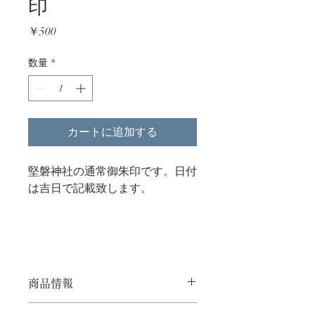
印
価
￥500
格
数量
*
カートに追加する
堅磐神社の通常御朱印です。日付
は吉日で記載致します。
商品情報
サイズ：縦148mm×横105mm