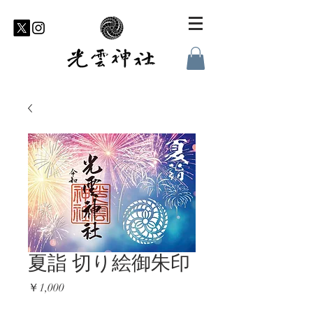
夏詣 切り絵御朱印
価
￥1,000
格