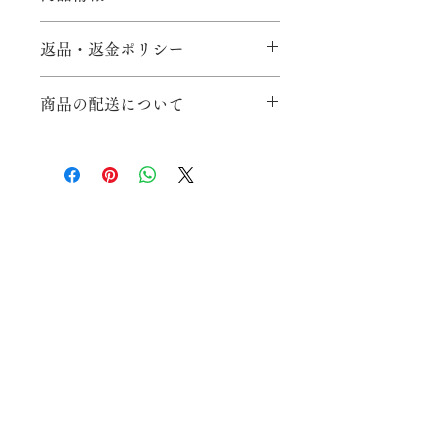
サイズ：縦148mm×横210mm
返品・返金ポリシー
返品・不良品・キャンセルについて：
商品の配送について
原則として、お客様都合による返品・
交換は、対応いたしかねますので予め
商品代金以外の必要料金：
ご了承ください。初期不良による返
・送料：全国一律500円で発送いたし
品・交換は、商品到着後1週間以内に
ます。
限り承ります。不良品交換の際の送料
・消費税（商品代金に含んで表示）
は当社負担とさせていただきます。
返品または交換をご要望のお客様は、
支払方法および支払の時期：
必ず事前にお問い合わせ窓口まで、ご
お支払いはクレジットカード及び
連絡をお願いいたします。事前のご連
paypalとなりますので、各クレジット
絡なしに商品が返送されてきた場合に
カード会社の引き落とし時期や支払い
は、返品・交換をお断りいたします。
方法に準じます。
ウェブ授与処
あらかじめご了承ください。
※返品の際はお名前・商品名・購入日
商品の引渡時期：
プライバシーポリシー
時・注文番号を明記してください
/
特定商取引法表記
クレジット決済確認次第、すみやかに
返品期限：
商品を発送します。
原則として、お客様都合によるご注文
※土・日・祝日を除く
のキャンセルは、対応いたしかねます