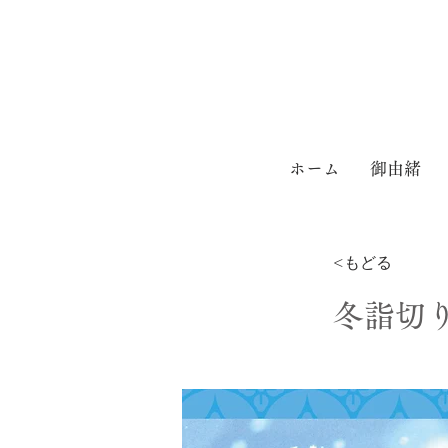
ホーム
御由緒
<もどる
冬詣切