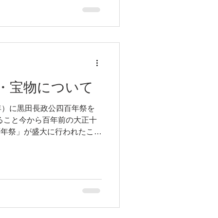
・宝物について
年）に黒田長政公四百年祭を
ること今から百年前の大正十
三百年祭」が盛大に行われたこと
の西日本新聞社)に掲載されて