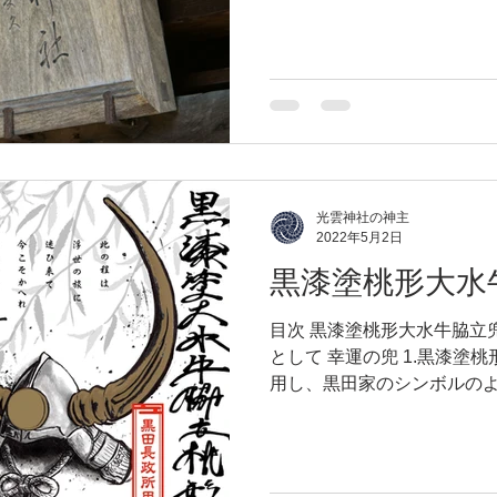
た「賤ケ岳の戦い」の戦場です
光雲神社の神主
2022年5月2日
黒漆塗桃形大水
目次 黒漆塗桃形大水牛脇立
として 幸運の兜 1.黒漆塗
用し、黒田家のシンボルの
水牛脇立兜」。 大水牛脇立
派なものですが、根本のみ
形状で...