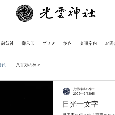
御祭神
御朱印
ブログ
境内
交通案内
お問
時代
八百万の神々
光雲神社の神主
2022年9月30日
日光一文字