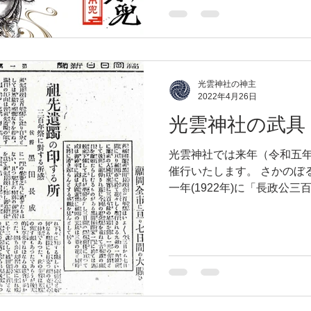
光雲神社の神主
2022年4月26日
光雲神社の武具
光雲神社では来年（令和五
催行いたします。 さかのぼ
一年(1922年)に「長政公
が当時の福岡日日新聞(現在
います。...