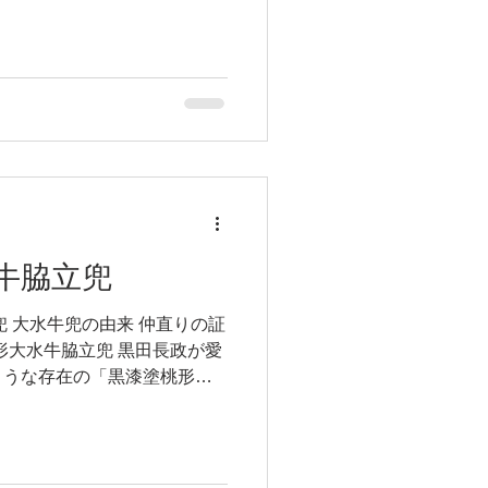
。...
牛脇立兜
兜 大水牛兜の由来 仲直りの証
桃形大水牛脇立兜 黒田長政が愛
ような存在の「黒漆塗桃形大
の周高は約75センチもある立
桐製で作られており、美しい