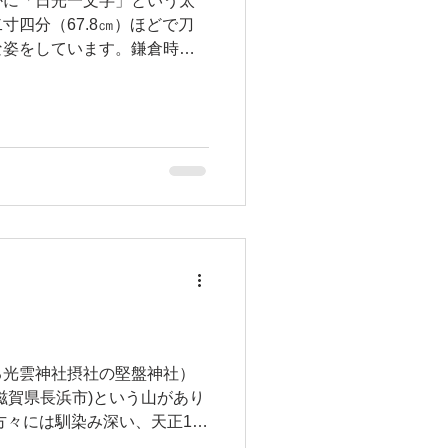
かに「日光一文字」という太
寸四分（67.8㎝）ほどで刀
な姿をしています。鎌倉時代
の刀工によって作られた極め
る光雲神社摂社の堅盤神社）
滋賀県長浜市)という山があり
方々には馴染み深い、天正11
と柴田勝家による決戦が行われ