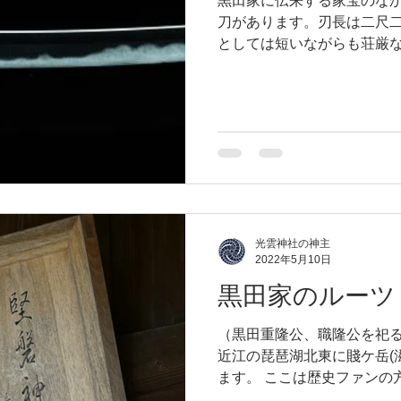
黒田家に伝来する家宝のな
刀があります。刃長は二尺二
としては短いながらも荘厳
中期に備前国福岡一文字派
て優れた太刀です。...
光雲神社の神主
2022年5月10日
黒田家のルーツ
（黒田重隆公、職隆公を祀
近江の琵琶湖北東に賤ケ岳(
ます。 ここは歴史ファンの
年（1583年）に羽柴秀吉