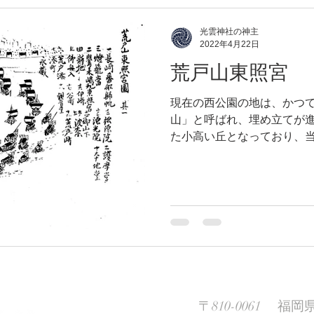
光雲神社の神主
2022年4月22日
荒戸山東照宮
現在の西公園の地は、かつ
山」と呼ばれ、埋め立てが
た小高い丘となっており、
場所であったそうです。 こ
います。 「神さぶる 荒津
に 恋ひ渡りなむ」...
〒810-0061 福