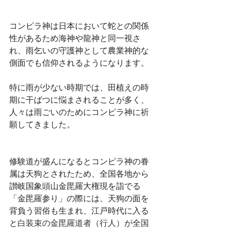
コンピラ神は日本において蛇との関係
性があるため海神や龍神と同一視さ
れ、雨乞いの守護神として農業神的な
側面でも信仰されるようになります。
特に雨が少ない時期では、田植えの時
期に干ばつに悩まされることが多く、
人々は雨ごいのためにコンピラ神に祈
願してきました。
修験道が盛んになるとコンピラ神の眷
属は天狗とされたため、全国各地から
讃岐国象頭山金毘羅大権現を詣でる
「金毘羅参り」の際には、天狗の面を
背負う習俗も生まれ、江戸時代に入る
と
白装束の金毘羅道者（行人）が全国