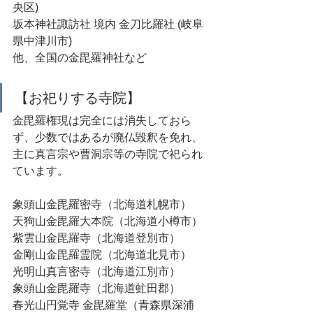
央区)
坂本神社諏訪社 境内 金刀比羅社 (岐阜
県中津川市)
他、全国の金毘羅神社など
【お祀りする寺院】
金毘羅権現は完全には消失しておら
ず、少数ではあるが廃仏毀釈を免れ、
主に真言宗や曹洞宗等の寺院で祀られ
ています。
象頭山金毘羅密寺（北海道札幌市）
天狗山金毘羅大本院（北海道小樽市）
紫雲山金毘羅寺（北海道登別市）
金剛山金毘羅霊院（北海道北見市）
光明山真言密寺（北海道江別市）
象頭山金毘羅寺（北海道虻田郡）
春光山円覚寺 金毘羅堂（青森県深浦