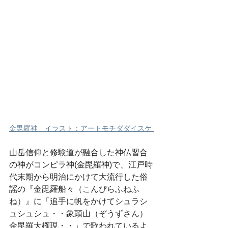
金毘羅神
　イラスト：アートモチダダイスケ
山岳信仰と修験道が融合した神仏習合
の神がコンピラ神(金毘羅神)で、江戸時
代末期から明治にかけて大流行した俗
謡の『金毘羅船々
（こんぴらふねふ
ね）
』に「追手に帆をかけてシュラシ
ュシュシュ・・象頭山（ぞうずさん）
金毘羅大権現・・」で歌われているよ