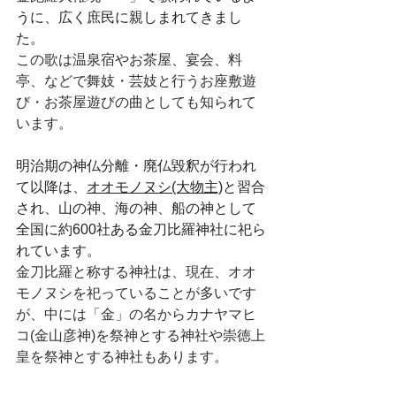
うに、広く庶民に親しまれてきまし
た。
この歌は温泉宿やお茶屋、宴会、料
亭、などで舞妓・芸妓と行うお座敷遊
び・お茶屋遊びの曲としても知られて
います。
明治期の神仏分離・廃仏毀釈が行われ
て以降は、
オオモノヌシ(大物主)
と習合
され、山の神、海の神、船の神として
全国に約600社ある金刀比羅神社に祀ら
れています。
金刀比羅と称する神社は、現在、オオ
モノヌシを祀っていることが多いです
が、中には「金」の名からカナヤマヒ
コ(金山彦神)を祭神とする神社や崇徳上
皇を祭神とする神社もあります。