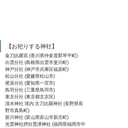
【お祀りする神社】
金刀比羅宮
 (香川県仲多度郡琴平町)
出雲分社 (島根県出雲市斐川町)
神戸分社 (神戸市兵庫区福原町)
松山分社 (愛媛県松山市)
尾張分社 (愛知県一宮市)
鳥羽分社 (三重県鳥羽市)
東京分社 (東京都文京区)
清水神社 境内 古刀比羅神社 (長野県長
野市真島町)
新川神社 (富山県富山市新庄町)
光雲神社摂社荒津神社
 (福岡県福岡市中