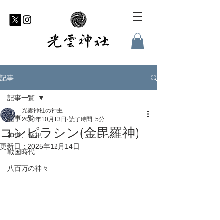
記事
記事一覧
光雲神社の神主
記事一覧
2024年10月13日
読了時間: 5分
コンピラシン(金毘羅神)
神道、祭祀
更新日：
2025年12月14日
戦国時代
八百万の神々