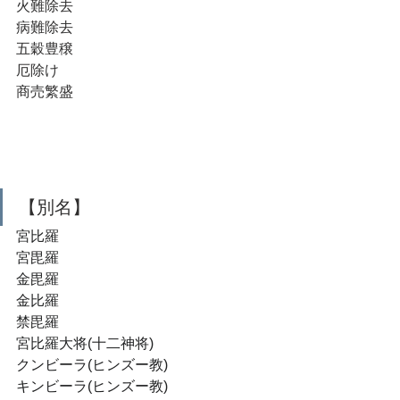
火難除去
病難除去
五穀豊穣
厄除け
商売繁盛
【別名】
宮比羅
宮毘羅
金毘羅
金比羅
禁毘羅
宮比羅大将(十二神将)
クンビーラ(ヒンズー教)
キンビーラ(ヒンズー教)