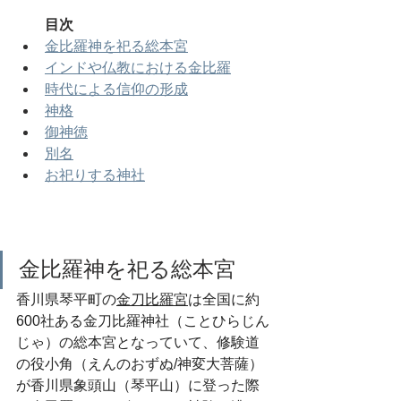
　　目次
金比羅神を祀る総本宮
インドや仏教における金比羅
時代による信仰の形成
神格
御神徳
別名
お祀りする神社
金比羅神を祀る総本宮
香川県琴平町の
金刀比羅宮
は全国に約
600社ある金刀比羅神社（ことひらじん
じゃ）の総本宮となっていて、修験道
の役小角（えんのおずぬ/神変大菩薩）
が香川県象頭山（琴平山）に登った際