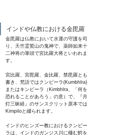
インドや仏教における金毘羅
金毘羅は
仏教
において
水運の
守護を司
り、
天竺霊鷲山
の鬼神で、
薬師如来十
二神将
の筆頭で宮比羅大将といわれま
す。
宮比羅、宮毘羅、金比羅、禁毘羅とも
書き、
梵語
ではクンビーラ(Kumbhīra)
またはキンビーラ（Kimbhīra、「何を
恐れることがあろう」の意）で、『月
灯三昧経』のサンスクリット原本では
Kimpiloと綴られます。
インドのヒンズー教におけるクンビー
ラは、インドのガンジス川に棲む鰐を