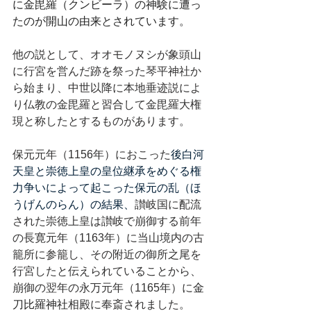
に金毘羅（クンビーラ）の神験に遭っ
たのが開山の由来とされています。
他の説として、オオモノヌシが象頭山
に行宮を営んだ跡を祭った琴平神社か
ら始まり、中世以降に本地垂迹説によ
り仏教の金毘羅と習合して金毘羅大権
現と称したとするものがあります。
保元元年（1156年）におこった
後白河
天皇と崇徳上皇の皇位継承をめぐる権
力争いによって起こった保元の乱（ほ
うげんのらん）の結果、
讃岐国に配流
された崇徳上皇は讃岐で崩御する前年
の長寛元年（1163年）に当山境内の古
籠所に参籠し、その附近の御所之尾を
行宮したと伝えられていることから、
崩御の翌年の永万元年（1165年）に
金
刀比羅神社
相殿に奉斎されました。